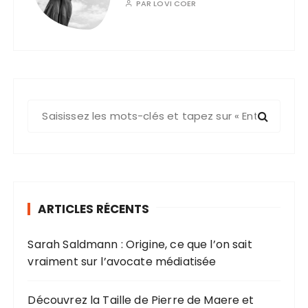
PAR
LOVI COER
R
e
c
h
e
r
ARTICLES RÉCENTS
c
h
Sarah Saldmann : Origine, ce que l’on sait
e
vraiment sur l’avocate médiatisée
p
o
u
Découvrez la Taille de Pierre de Maere et