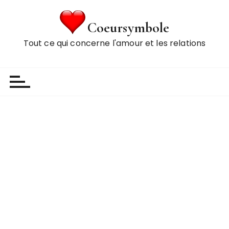
P
a
Coeursymbole
s
Tout ce qui concerne l'amour et les relations
s
e
r
a
u
c
o
n
t
e
n
u