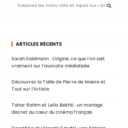
R
e
c
h
e
r
ARTICLES RÉCENTS
c
h
Sarah Saldmann : Origine, ce que l’on sait
e
vraiment sur l’avocate médiatisée
p
o
u
Découvrez la Taille de Pierre de Maere et
r
Tout sur l’Artiste
:
Tahar Rahim et Leïla Bekhti : un mariage
discret au cœur du cinéma français