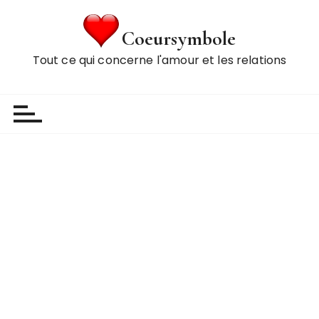
P
a
Coeursymbole
s
Tout ce qui concerne l'amour et les relations
s
e
r
a
u
c
o
n
t
e
n
u