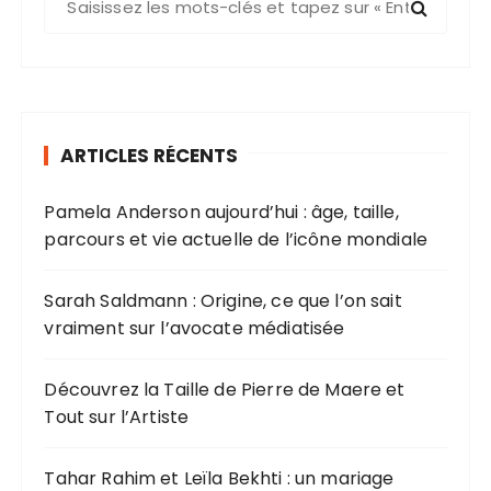
e
c
h
e
r
ARTICLES RÉCENTS
c
h
Pamela Anderson aujourd’hui : âge, taille,
e
parcours et vie actuelle de l’icône mondiale
p
o
u
Sarah Saldmann : Origine, ce que l’on sait
r
vraiment sur l’avocate médiatisée
:
Découvrez la Taille de Pierre de Maere et
Tout sur l’Artiste
Tahar Rahim et Leïla Bekhti : un mariage