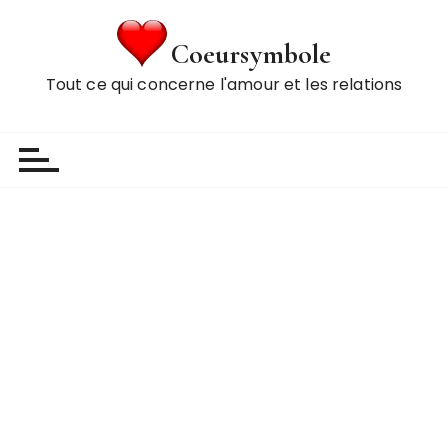
P
a
Coeursymbole
s
Tout ce qui concerne l'amour et les relations
s
e
r
a
u
c
o
n
t
e
n
u