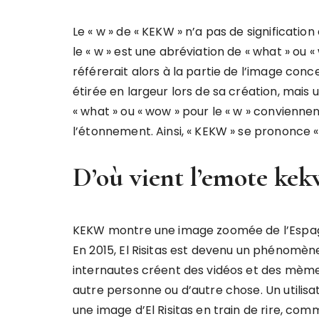
Le « w » de « KEKW » n’a pas de significatio
le « w » est une abréviation de « what » ou «
référerait alors à la partie de l’image conc
étirée en largeur lors de sa création, mais 
« what » ou « wow » pour le « w » conviennen
l’étonnement. Ainsi, « KEKW » se prononce « 
D’où vient l’emote kek
KEKW montre une image zoomée de l’Espagno
En 2015, El Risitas est devenu un phénomèn
internautes créent des vidéos et des mèmes
autre personne ou d’autre chose. Un utili
une image d’El Risitas en train de rire, com