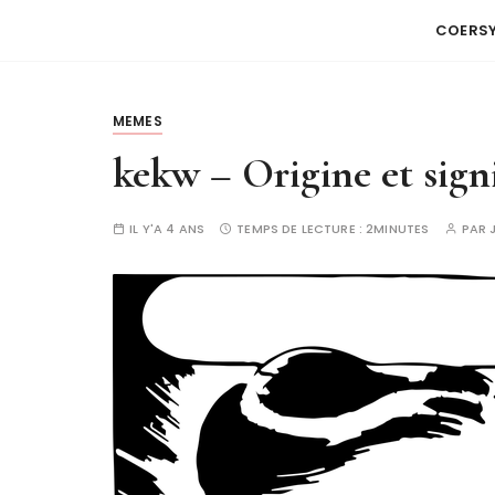
COERS
MEMES
kekw – Origine et sign
IL Y'A 4 ANS
TEMPS DE LECTURE :
2MINUTES
PAR