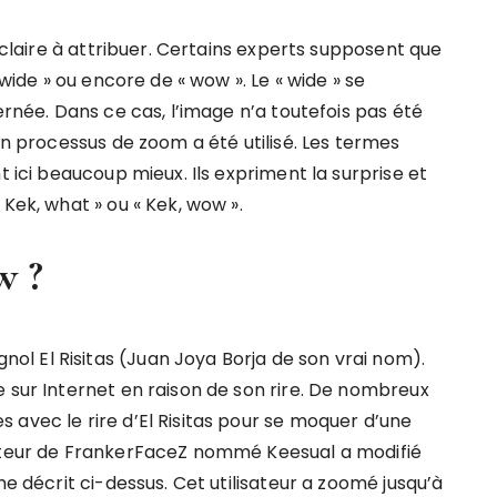
n claire à attribuer. Certains experts supposent que
 wide » ou encore de « wow ». Le « wide » se
ernée. Dans ce cas, l’image n’a toutefois pas été
un processus de zoom a été utilisé. Les termes
t ici beaucoup mieux. Ils expriment la surprise et
Kek, what » ou « Kek, wow ».
w ?
l El Risitas (Juan Joya Borja de son vrai nom).
e sur Internet en raison de son rire. De nombreux
 avec le rire d’El Risitas pour se moquer d’une
sateur de FrankerFaceZ nommé Keesual a modifié
me décrit ci-dessus. Cet utilisateur a zoomé jusqu’à