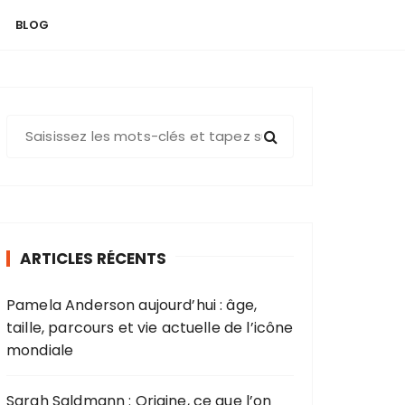
BLOG
R
e
c
h
e
r
ARTICLES RÉCENTS
c
h
Pamela Anderson aujourd’hui : âge,
e
taille, parcours et vie actuelle de l’icône
p
mondiale
o
u
r
Sarah Saldmann : Origine, ce que l’on